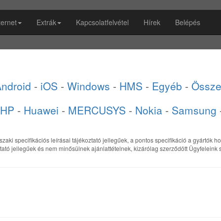
ternet
Extrák
Kapcsolatfelvétel
Hírek
Belépés
ndroid
-
iOS
-
Windows
-
HMS
-
Egyéb
-
Össze
HP
-
Huawei
-
MERCUSYS
-
Nokia
-
Samsung
aki specifikációs leírásai tájékoztató jellegűek, a pontos specifikáció a gyártók ho
tató jellegűek és nem minősülnek ajánlattételnek, kizárólag szerződött Ügyfelein