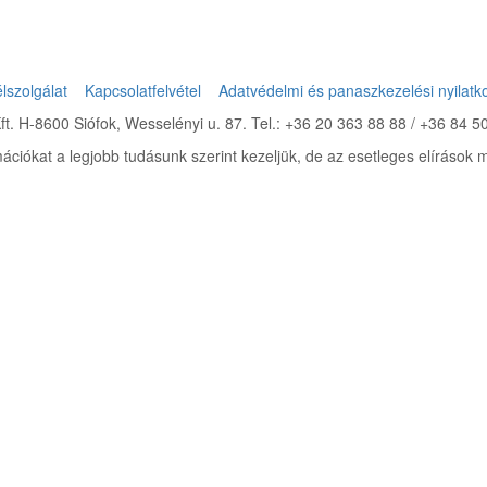
lszolgálat
Kapcsolatfelvétel
Adatvédelmi és panaszkezelési nyilatk
ft. H-8600 Siófok, Wesselényi u. 87. Tel.: +36 20 363 88 88 / +36 84 
ciókat a legjobb tudásunk szerint kezeljük, de az esetleges elírások m