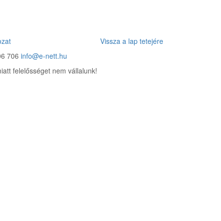
ozat
Vissza a lap tetejére
506 706
info@e-nett.hu
iatt felelősséget nem vállalunk!