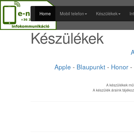
Home
Mobil telefon
Készülékek
In
Készülékek
A
Apple
-
Blaupunkt
-
Honor
-
A készülékek műsz
A készülék áraink tájékoz