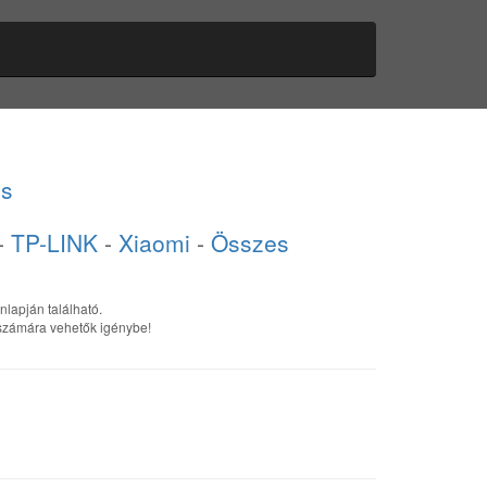
s
-
TP-LINK
-
Xiaomi
-
Összes
nlapján található.
k számára vehetők igénybe!