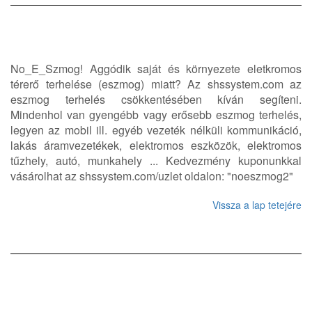
No_E_Szmog! Aggódik saját és környezete eletkromos
térerő terhelése (eszmog) miatt? Az shssystem.com az
eszmog terhelés csökkentésében kíván segíteni.
Mindenhol van gyengébb vagy erősebb eszmog terhelés,
legyen az mobil ill. egyéb vezeték nélküli kommunikáció,
lakás áramvezetékek, elektromos eszközök, elektromos
tűzhely, autó, munkahely ... Kedvezmény kuponunkkal
vásárolhat az shssystem.com/uzlet oldalon: "noeszmog2"
Vissza a lap tetejére