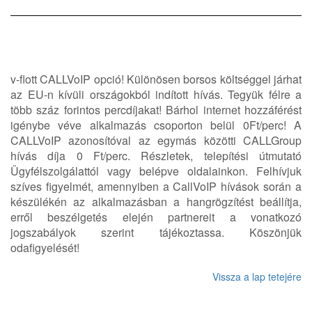
v-flott CALLVoIP opció! Különösen borsos költséggel járhat
az EU-n kívüli országokból indított hívás. Tegyük félre a
több száz forintos percdíjakat! Bárhol internet hozzáférést
igénybe véve alkalmazás csoporton belül 0Ft/perc! A
CALLVoIP azonosítóval az egymás közötti CALLGroup
hívás díja 0 Ft/perc. Részletek, telepítési útmutató
Ügyfélszolgálattól vagy belépve oldalainkon. Felhívjuk
szíves figyelmét, amennyiben a CallVoIP hívások során a
készülékén az alkalmazásban a hangrögzítést beállítja,
erről beszélgetés elején partnereit a vonatkozó
jogszabályok szerint tájékoztassa. Köszönjük
odafigyelését!
Vissza a lap tetejére