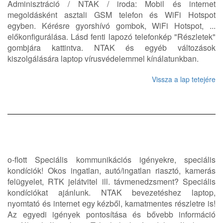
Adminisztráció / NTAK / iroda: Mobil és internet
megoldásként asztali GSM telefon és WiFi Hotspot
egyben. Kérésre gyorshívó gombok, WiFi Hotspot, ...
előkonfigurálása. Lásd fenti lapozó telefonkép "Részletek"
gombjára kattintva. NTAK és egyéb változások
kiszolgálására laptop vírusvédelemmel kínálatunkban.
Vissza a lap tetejére
o-flott Speciális kommunikációs igényekre, speciális
kondíciók! Okos ingatlan, autó/ingatlan riasztó, kamerás
felügyelet, RTK jelátvitel ill. távmenedzsment? Speciális
kondíciókat ajánlunk. NTAK bevezetéshez laptop,
nyomtató és internet egy kézből, kamatmentes részletre is!
Az egyedi igények pontosítása és bővebb információ