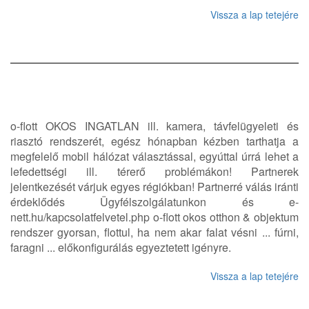
Vissza a lap tetejére
o-flott OKOS INGATLAN ill. kamera, távfelügyeleti és
riasztó rendszerét, egész hónapban kézben tarthatja a
megfelelő mobil hálózat választással, egyúttal úrrá lehet a
lefedettségi ill. térerő problémákon! Partnerek
jelentkezését várjuk egyes régiókban! Partnerré válás iránti
érdeklődés Ügyfélszolgálatunkon és e-
nett.hu/kapcsolatfelvetel.php o-flott okos otthon & objektum
rendszer gyorsan, flottul, ha nem akar falat vésni ... fúrni,
faragni ... előkonfigurálás egyeztetett igényre.
Vissza a lap tetejére