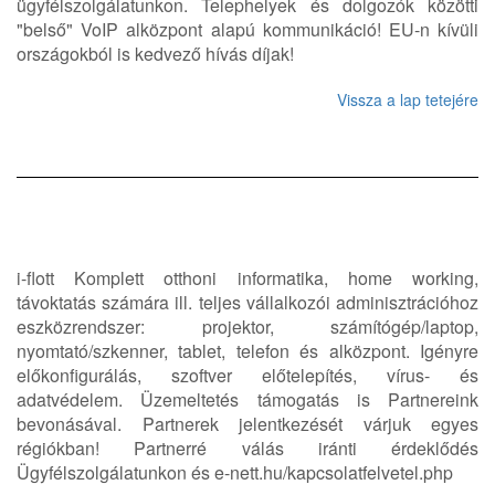
ügyfélszolgálatunkon. Telephelyek és dolgozók közötti
"belső" VoIP alközpont alapú kommunikáció! EU-n kívüli
országokból is kedvező hívás díjak!
Vissza a lap tetejére
i-flott Komplett otthoni informatika, home working,
távoktatás számára ill. teljes vállalkozói adminisztrációhoz
eszközrendszer: projektor, számítógép/laptop,
nyomtató/szkenner, tablet, telefon és alközpont. Igényre
előkonfigurálás, szoftver előtelepítés, vírus- és
adatvédelem. Üzemeltetés támogatás is Partnereink
bevonásával. Partnerek jelentkezését várjuk egyes
régiókban! Partnerré válás iránti érdeklődés
Ügyfélszolgálatunkon és e-nett.hu/kapcsolatfelvetel.php