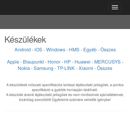
Toggle
navigati
Készülékek
Android
-
iOS
-
Windows
-
HMS
-
Egyéb
-
Összes
Apple
-
Blaupunkt
-
Honor
-
HP
-
Huawei
-
MERCUSYS
-
Nokia
-
Samsung
-
TP-LINK
-
Xiaomi
-
Összes
A készülékek műszaki specifikációs leírásai tájékoztató jellegűek, a pontos
specifikáció a gyártók honlapján található.
A készülék áraink tájékoztató jellegűek és nem minősülnek ajánlattételnek,
kizárólag szerződött Ügyfeleink számára vehetők igénybe!