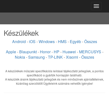
Toggle
navigati
Készülékek
Android
-
iOS
-
Windows
-
HMS
-
Egyéb
-
Összes
Apple
-
Blaupunkt
-
Honor
-
HP
-
Huawei
-
MERCUSYS
-
Nokia
-
Samsung
-
TP-LINK
-
Xiaomi
-
Összes
A készülékek műszaki specifikációs leírásai tájékoztató jellegűek, a pontos
specifikáció a gyártók honlapján található.
A készülék áraink tájékoztató jellegűek és nem minősülnek ajánlattételnek,
kizárólag szerződött Ügyfeleink számára vehetők igénybe!