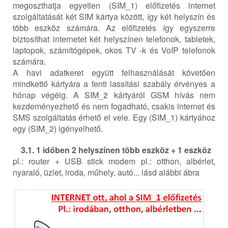
megoszthatja egyetlen (SIM_1) előfizetés internet
szolgáltatását két SIM kártya között, így két helyszín és
több eszköz számára. Az előfizetés így egyszerre
biztosíthat internetet két helyszínen telefonok, tabletek,
laptopok, számítógépek, okos TV -k és VoIP telefonok
számára.
A havi adatkeret együtt felhasználását követően
mindkettő kártyára a fenti lassítási szabály érvényes a
hónap végéig. A SIM_2 kártyáról GSM hívás nem
kezdeményezhető és nem fogadható, csakis internet és
SMS szolgáltatás érhető el vele. Egy (SIM_1) kártyához
egy (SIM_2) igényelhető.
3.1. 1 időben 2 helyszínen több eszköz + 1 eszköz
pl.: router + USB stick modem pl.: otthon, albérlet,
nyaraló, üzlet, iroda, műhely, autó... lásd alábbi ábra