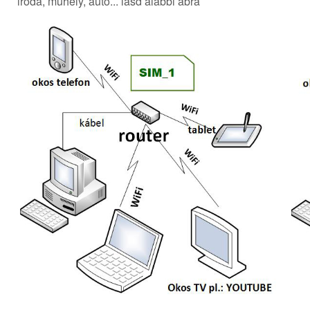
iroda, műhely, autó... lásd alábbi ábra